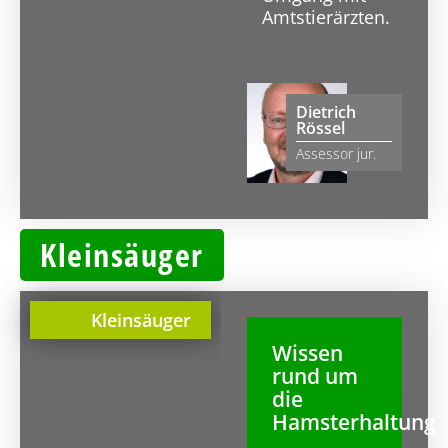
Amtstierärzten.
Dietrich
Rössel
Assessor jur.
Kleinsäuger
Kleinsäuger
Wissen
rund um
die
Hamsterhaltung