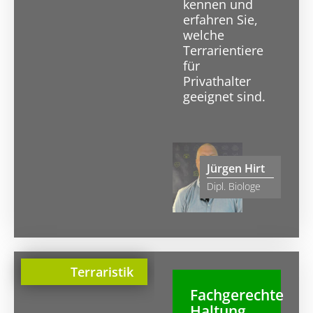
kennen und
erfahren Sie,
welche
Terrarientiere
für
Privathalter
geeignet sind.
Jürgen Hirt
Dipl. Biologe
Terraristik
Fachgerechte
Haltung